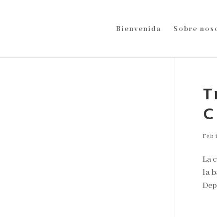
Bienvenida
Sobre nos
T
C
Feb 1
La c
la b
Depe