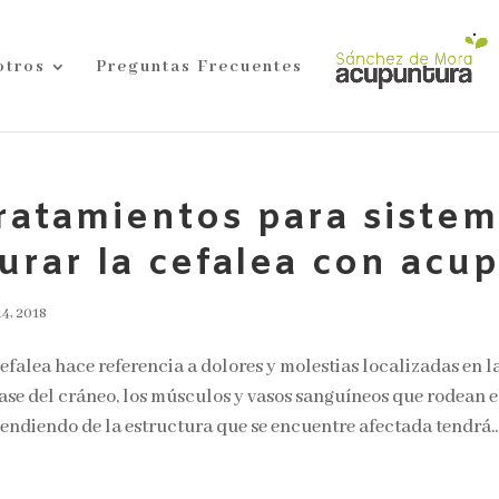
otros
Preguntas Frecuentes
ratamientos para sistem
urar la cefalea con acu
4, 2018
efalea hace referencia a dolores y molestias localizadas en l
ase del cráneo, los músculos y vasos sanguíneos que rodean e
ndiendo de la estructura que se encuentre afectada tendrá..